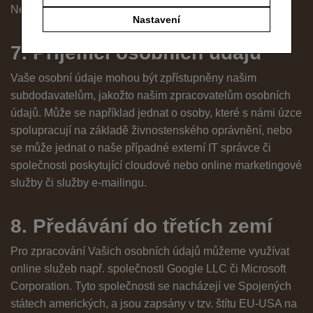
Nezpracováváme osobní údaje osob mladších 18 let.
Nastavení
7. Příjemci osobních údajů
Vaše osobní údaje mohou být zpřístupněny našim
subdodavatelům, jakožto našim zpracovatelům osobních
údajů. Může se například jednat o osoby, které s námi úzce
spolupracují na základě živnostenského oprávnění, nebo
se může jednat o naše případné externí IT správce či
společnosti poskytující cloudové nebo online marketingové
služby či služby e-mailingu.
8. Předávání do třetích zemí
Pro zpracování Vašich osobních údajů můžeme využívat
online služeb např. společnosti Google LLC či Microsoft
Corporation. Tyto společnosti se nacházejí ve Spojených
státech amerických, a jsou zapsány v tzv. štítu EU-USA na