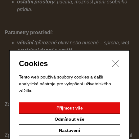
ostatní prostory
: jídelna, možnost praní osobního
prádla.
Parametry prostředí
:
větrání
(přirozené okny nebo nucené – sprcha, wc)
osvětlení denní a umělé
vytápění
(plynový kotel, klimatizace)
Cookies
teplota vzduchu v otopném období 20°C - 23°C
úprava povrchů stěn a podlah- dlažba, obklad,
Tento web používá soubory cookies a další
lino.
analytické nástroje pro vylepšení uživatelského
zážitku.
Zásobování vodou
:
obec Rouchovany
Přijmout vše
Teplá voda – elektrický ohřívač vody.
Odmínout vše
Nastavení
Způsob odkanalizování a likvidace odpadních vod: obecní