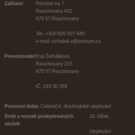
Zařízení
:
Penzion na 7.
Rouchovany 431
675 57 Rouchovany
Tel.:
+420 605 927 440
e-mail:
svihalek.v@seznam.cz
Provozovatel
:
Eva Švihálková
Rouchovany 215
675 57 Rouchovany
IČ: 193 30 359
Provozní doba
: Celoroční, dlouhodobé ubytování
Druh a rozsah poskytovaných
18. lůžek,
služeb
:
Ubytování