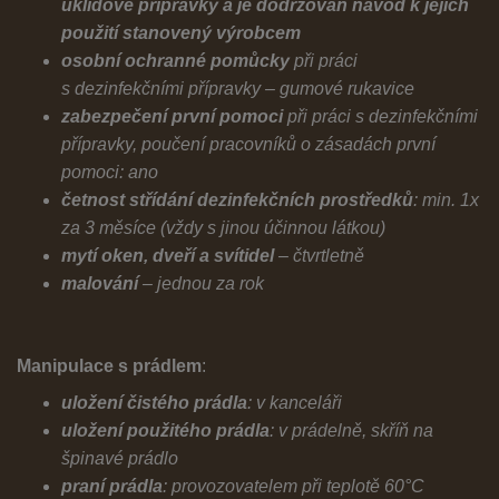
úklidové přípravky a je dodržován návod k jejich
použití stanovený výrobcem
osobní ochranné pomůcky
při práci
s dezinfekčními přípravky – gumové rukavice
zabezpečení první pomoci
při práci s dezinfekčními
přípravky, poučení pracovníků o zásadách první
pomoci: ano
četnost střídání dezinfekčních prostředků
: min. 1x
za 3 měsíce (vždy s jinou účinnou látkou)
mytí oken, dveří a svítidel
– čtvrtletně
malování
– jednou za rok
Manipulace s prádlem
:
uložení čistého prádla
: v kanceláři
uložení použitého prádla
: v prádelně, skříň na
špinavé prádlo
praní prádla
: provozovatelem při teplotě 60°C